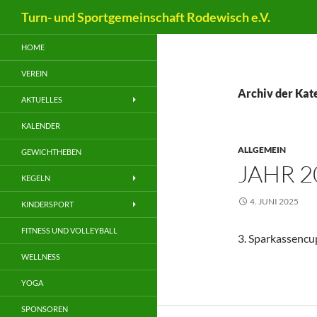
Suchen
Turn- und Sportgemeinschaft Rodewisch e.V.
Zum
HOME
Inhalt
springen
VEREIN
Archiv der Kat
AKTUELLES
KALENDER
ALLGEMEIN
GEWICHTHEBEN
JAHR 2
KEGELN
4. JUNI 2025
KINDERSPORT
FITNESS UND VOLLEYBALL
3. Sparkassencu
WELLNESS
YOGA
SPONSOREN